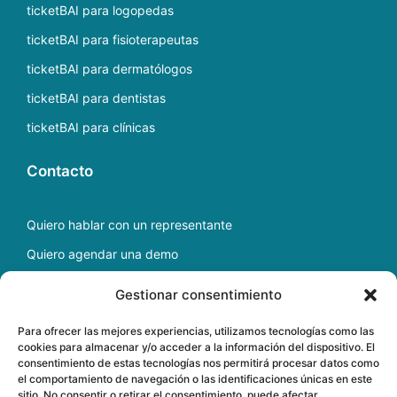
ticketBAI para logopedas
ticketBAI para fisioterapeutas
ticketBAI para dermatólogos
ticketBAI para dentistas
ticketBAI para clínicas
Contacto
Quiero hablar con un representante
Quiero agendar una demo
Escríbenos a
soporte@docfav.com
Gestionar consentimiento
Para ofrecer las mejores experiencias, utilizamos tecnologías como las
cookies para almacenar y/o acceder a la información del dispositivo. El
Copyright ©
2026
Software médico para gestión de
consentimiento de estas tecnologías nos permitirá procesar datos como
clínicas en la nube
el comportamiento de navegación o las identificaciones únicas en este
sitio. No consentir o retirar el consentimiento, puede afectar