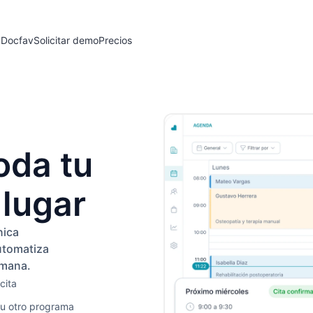
 Docfav
Solicitar demo
Precios
oda tu
 lugar
nica
utomatiza
emana.
cita
 u otro programa