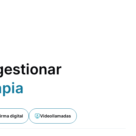
gestionar
apia
irma digital
Videollamadas