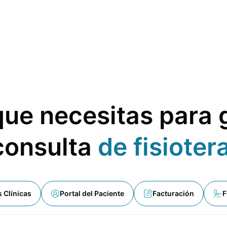
que necesitas para 
consulta
de fisioter
s Clínicas
Portal del Paciente
Facturación
F