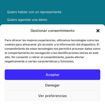
Quiero hablar con un representante
Quiero agendar una demo
Escríbenos a
soporte@docfav.com
Gestionar consentimiento
Para ofrecer las mejores experiencias, utilizamos tecnologías como las
cookies para almacenar y/o acceder a la información del dispositivo. El
Copyright ©
2026
Software médico para gestión de
consentimiento de estas tecnologías nos permitirá procesar datos como
clínicas en la nube
el comportamiento de navegación o las identificaciones únicas en este
sitio. No consentir o retirar el consentimiento, puede afectar
negativamente a ciertas características y funciones.
Aceptar
Denegar
Ver preferencias