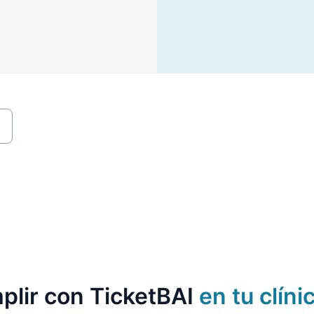
plir con TicketBAI
en tu clíni