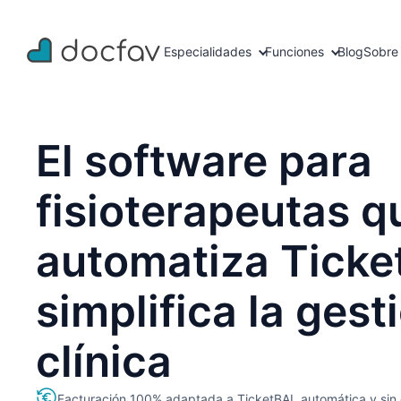
Especialidades
Funciones
Blog
Sobre
El software para
fisioterapeutas q
automatiza Ticke
simplifica la gest
clínica
Facturación 100% adaptada a TicketBAI, automática y sin 