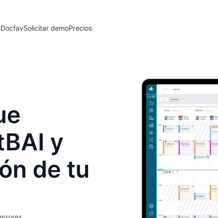
 Docfav
Solicitar demo
Precios
ue
tBAI y
ión de tu
errores