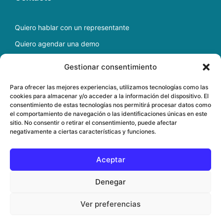
Quiero hablar con un representante
Quiero agendar una demo
Escríbenos a
soporte@docfav.com
Gestionar consentimiento
Para ofrecer las mejores experiencias, utilizamos tecnologías como las
cookies para almacenar y/o acceder a la información del dispositivo. El
Copyright ©
2026
Software médico para gestión de
consentimiento de estas tecnologías nos permitirá procesar datos como
clínicas en la nube
el comportamiento de navegación o las identificaciones únicas en este
sitio. No consentir o retirar el consentimiento, puede afectar
negativamente a ciertas características y funciones.
Aceptar
Denegar
Ver preferencias