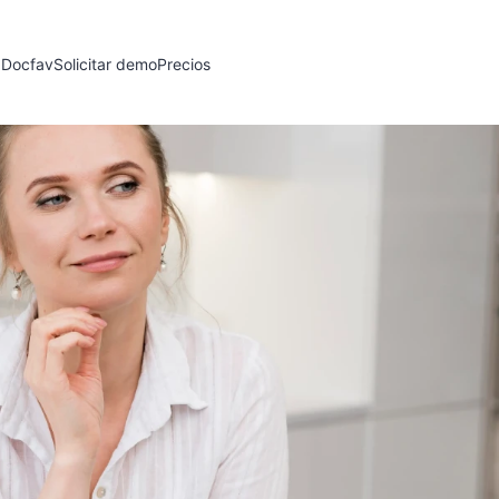
 Docfav
Solicitar demo
Precios