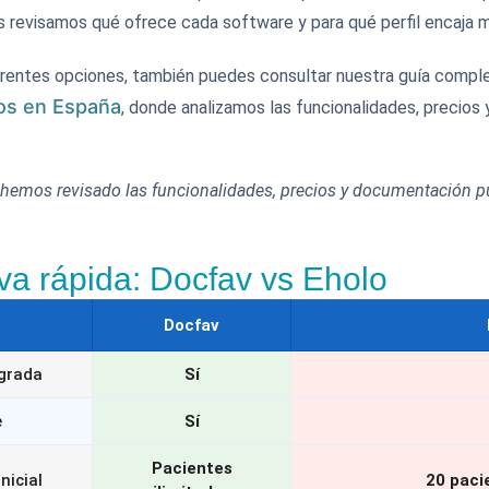
is revisamos qué ofrece cada software y para qué perfil encaja m
erentes opciones, también puedes consultar nuestra guía compl
os en España
, donde analizamos las funcionalidades, precios y
 hemos revisado las funcionalidades, precios y documentación 
va rápida: Docfav vs Eholo
Docfav
egrada
Sí
e
Sí
Pacientes
nicial
20 paci