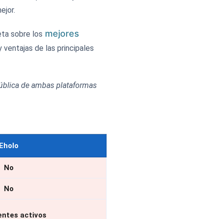
ejor.
mejores
eta sobre los
 ventajas de las principales
pública de ambas plataformas
Eholo
No
No
entes activos