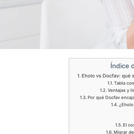
Índice 
Eholo vs Docfav: qué 
Tabla com
Ventajas y l
Por qué Docfav encaja
¿Eholo 
El co
Migrar de