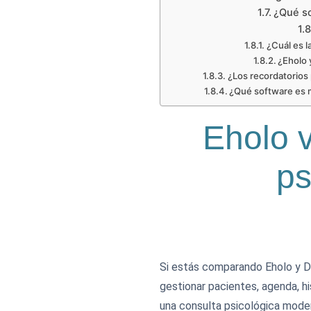
¿Qué so
¿Cuál es l
¿Eholo 
¿Los recordatorios
¿Qué software es m
Eholo 
ps
Si estás comparando Eholo y Do
gestionar pacientes, agenda, h
una consulta psicológica moder