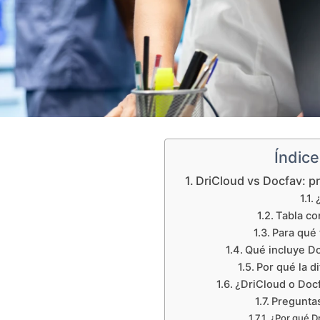
Índic
DriCloud vs Docfav: p
Tabla co
Para qué 
Qué incluye Do
Por qué la d
¿DriCloud o Docf
Preguntas
¿Por qué Dr