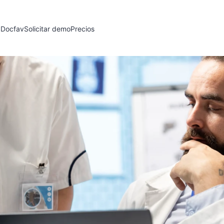
 Docfav
Solicitar demo
Precios