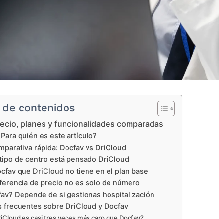
e de contenidos
recio, planes y funcionalidades comparadas
¿Para quién es este artículo?
mparativa rápida: Docfav vs DriCloud
tipo de centro está pensado DriCloud
cfav que DriCloud no tiene en el plan base
iferencia de precio no es solo de número
av? Depende de si gestionas hospitalización
 frecuentes sobre DriCloud y Docfav
iCloud es casi tres veces más caro que Docfav?