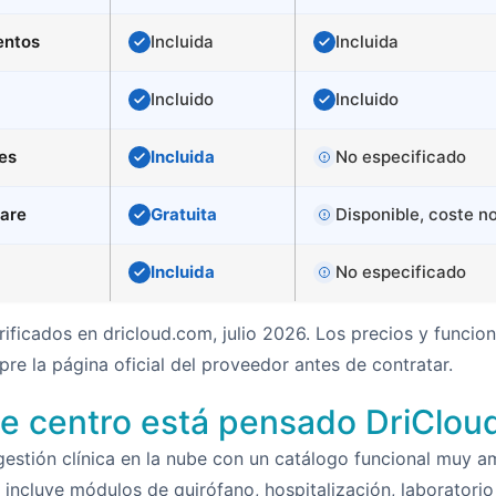
entos
Incluida
Incluida
Incluido
Incluido
es
Incluida
No especificado
ware
Gratuita
Disponible, coste n
Incluida
No especificado
rificados en dricloud.com, julio 2026. Los precios y funci
e la página oficial del proveedor antes de contratar.
de centro está pensado DriClou
gestión clínica en la nube con un catálogo funcional muy 
n, incluye módulos de quirófano, hospitalización, laboratorio