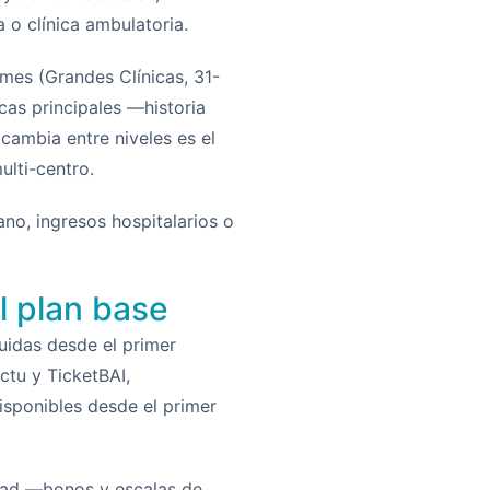
o clínica ambulatoria.
/mes (Grandes Clínicas, 31-
cas principales —historia
 cambia entre niveles es el
ulti-centro.
no, ingresos hospitalarios o
l plan base
luidas desde el primer
actu y TicketBAI,
disponibles desde el primer
idad —bonos y escalas de