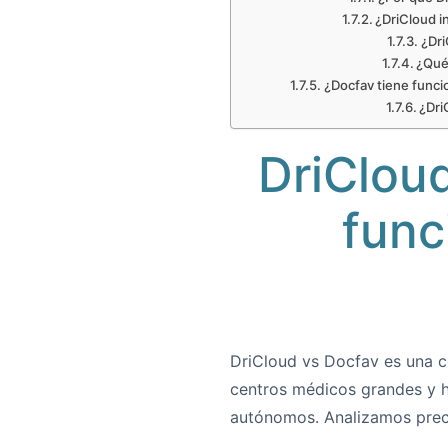
¿DriCloud in
¿Dri
¿Qué
¿Docfav tiene funci
¿Dri
DriCloud
func
DriCloud vs
Docfav es una 
centros médicos
grandes y h
autónomos.
Analizamos prec