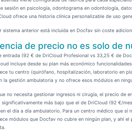
 de sesión en psicología, odontograma en odontología, dat
loud ofrece una historia clínica personalizable de uso gen
 sistema anterior está incluida en Docfav sin coste adicion
rencia de precio no es solo de
e entrada (92 € de DriCloud Profesional vs 33,25 € de Do
oud incluye desde su plan más económico funcionalidades d
ce tu centro (quirófano, hospitalización, laboratorio en pl
 la gestión ambulatoria y no ofrece esos módulos en ningú
que no necesita gestionar ingresos ni cirugía, el precio de
a significativamente más bajo que el de DriCloud (92 €/me
n el día a día ambulatorio. Para un centro médico que sí n
rece módulos que Docfav no cubre en ningún plan, y ahí el
ta.