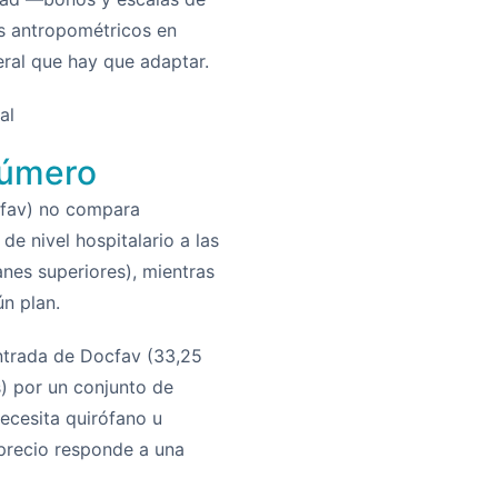
os antropométricos en
eral que hay que adaptar.
al
 número
cfav) no compara
e nivel hospitalario a las
anes superiores), mientras
n plan.
 entrada de Docfav (33,25
s) por un conjunto de
ecesita quirófano u
 precio responde a una