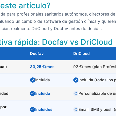
este artículo?
da para profesionales sanitarios autónomos, directores de 
aluando un cambio de software de gestión clínica y quieren
encian realmente DriCloud y Docfav antes de decidir.
iva rápida: Docfav vs DriCloud
Docfav
DriCloud
ual)
33,25 €/mes
92 €/mes (plan Profes
Incluida
Incluida (todos los 
lidad
Incluida
Personalizable de u
 por
Incluidos
Email, SMS y push 