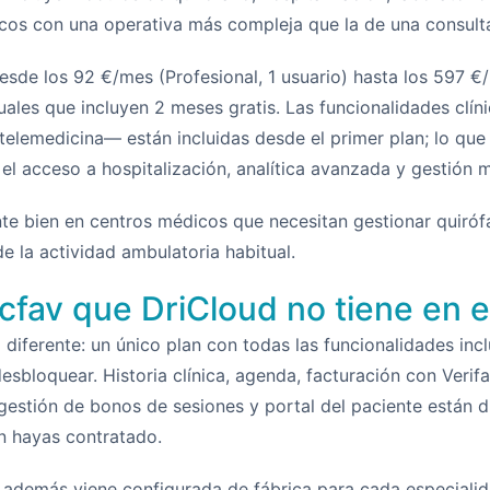
os con una operativa más compleja que la de una consulta 
esde los 92 €/mes (Profesional, 1 usuario) hasta los 597 €
uales que incluyen 2 meses gratis. Las funcionalidades clíni
 telemedicina— están incluidas desde el primer plan; lo que
 el acceso a hospitalización, analítica avanzada y gestión m
te bien en centros médicos que necesitan gestionar quirófa
e la actividad ambulatoria habitual.
cfav que DriCloud no tiene en e
 diferente: un único plan con todas las funcionalidades inc
desbloquear. Historia clínica, agenda, facturación con Verif
, gestión de bonos de sesiones y portal del paciente están 
an hayas contratado.
av además viene configurada de fábrica para cada especial