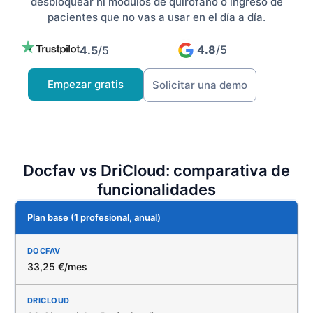
desbloquear ni módulos de quirófano o ingreso de
pacientes que no vas a usar en el día a día.
4.8
/5
4.5
/5
Empezar gratis
Solicitar una demo
Docfav vs DriCloud: comparativa de
funcionalidades
Plan base (1 profesional, anual)
33,25 €/mes