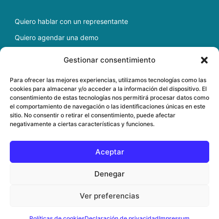
Quiero hablar con un representante
Quiero agendar una demo
Escríbenos a
soporte@docfav.com
Gestionar consentimiento
Para ofrecer las mejores experiencias, utilizamos tecnologías como las
cookies para almacenar y/o acceder a la información del dispositivo. El
Copyright ©
2026
Software médico para gestión de
consentimiento de estas tecnologías nos permitirá procesar datos como
clínicas en la nube
el comportamiento de navegación o las identificaciones únicas en este
sitio. No consentir o retirar el consentimiento, puede afectar
negativamente a ciertas características y funciones.
Aceptar
Denegar
Ver preferencias
Políticas de cookies
Declaración de privacidad
Impressum