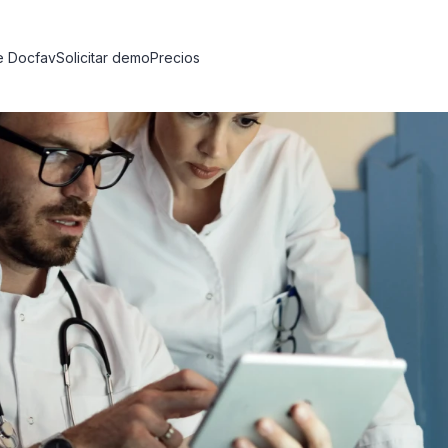
e Docfav
Solicitar demo
Precios