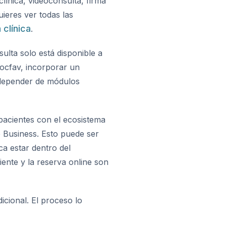
línica, videoconsulta, firma
uieres ver todas las
 clínica
.
sulta solo está disponible a
Docfav, incorporar un
n depender de módulos
 pacientes con el ecosistema
le Business. Esto puede ser
ca estar dentro del
iente y la reserva online son
icional. El proceso lo