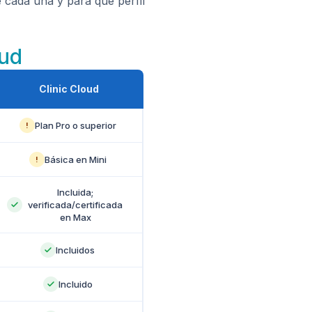
 cada una y para qué perfil
oud
Clinic Cloud
Plan Pro o superior
!
Básica en Mini
!
Incluida;
verificada/certificada
en Max
Incluidos
Incluido