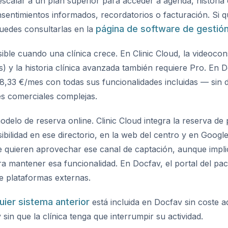
escalar a un plan superior para acceder a agenda, historia c
nsentimientos informados, recordatorios o facturación. Si q
página de software de gestión
puedes consultarlas en la
ible cuando una clínica crece. En Clinic Cloud, la videocon
s) y la historia clínica avanzada también requiere Pro. En 
a 8,33 €/mes con todas sus funcionalidades incluidas — si
es comerciales complejas.
odelo de reserva online. Clinic Cloud integra la reserva de
sibilidad en ese directorio, en la web del centro y en Goog
e quieren aprovechar ese canal de captación, aunque impli
a mantener esa funcionalidad. En Docfav, el portal del pac
e plataformas externas.
ier sistema anterior
está incluida en Docfav sin coste ad
sin que la clínica tenga que interrumpir su actividad.