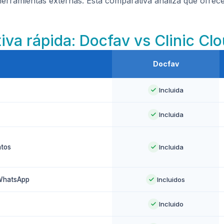
herramientas externas. Esta comparativa analiza qué ofrece
iva rápida: Docfav vs Clinic Cl
Docfav
Incluida
Incluida
ntos
Incluida
 WhatsApp
Incluidos
Incluido