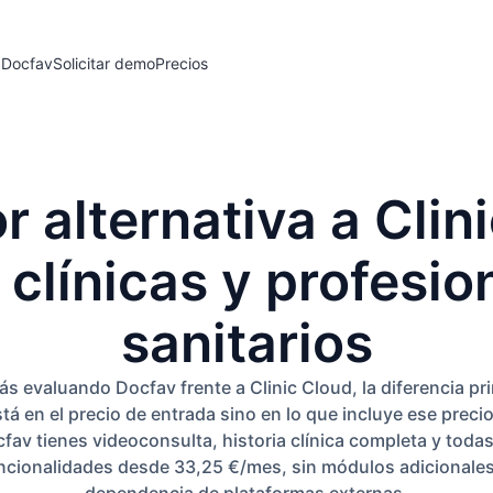
 Docfav
Solicitar demo
Precios
r alternativa a Clin
 clínicas y profesio
sanitarios
tás evaluando Docfav
frente a Clinic
Cloud, la diferencia pri
stá
en el precio de entrada
sino en lo que incluye
ese precio
fav tienes
videoconsulta, historia clínica
completa y todas
ncionalidades desde 33,25 €/mes, sin
módulos adicionales