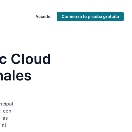
Acceder
Comienza tu prueba gratuita
ic Cloud
nales
ncipal
: con
 las
 ni