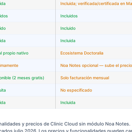
ida
Incluida; verificada/certificada en M
uidos
Incluidos
ido
Incluido
ida
Incluida
l propio nativo
Ecosistema Doctoralia
imamente
Noa Notes opcional — sube el precio 
onible (2 meses gratis)
Solo facturación mensual
uita
No especificado
ida
Incluida
alidades y precios de Clinic Cloud sin módulo Noa Notes.
icados julio 2026. Los precios y funcionalidades pueden ca