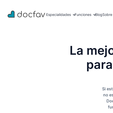
Especialidades
Funciones
Blog
Sobre
La mejo
para
Si
es
no e
Doc
fu