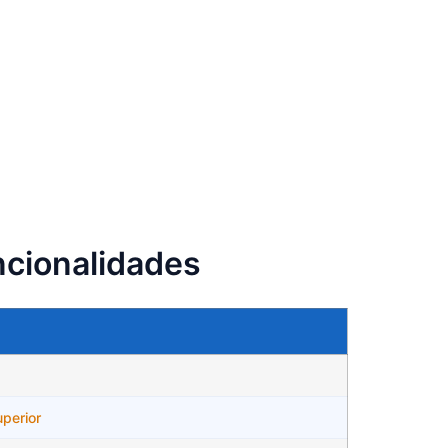
ncionalidades
uperior