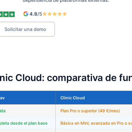
dependencia de
plataformas externas.
4.8
/5
Solicitar una demo
inic Cloud: comparativa de fu
av
Clinic Cloud
ida
Plan Pro o superior (49 €/mes)
leta desde el plan base
Básica en Mini; avanzada en Pro o s