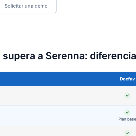
Solicitar una demo
 supera a Serenna: diferenci
Docfav
✓
✓
Plan bas
✓