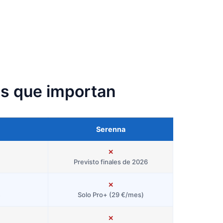
as que importan
Serenna
✕
Previsto finales de 2026
✕
Solo Pro+ (29 €/mes)
e
✕