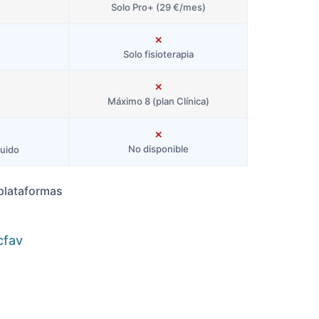
Solo Pro+ (29 €/mes)
e
✕
Solo fisioterapia
✕
Máximo 8 (plan Clínica)
✕
No disponible
luido
 plataformas
cfav