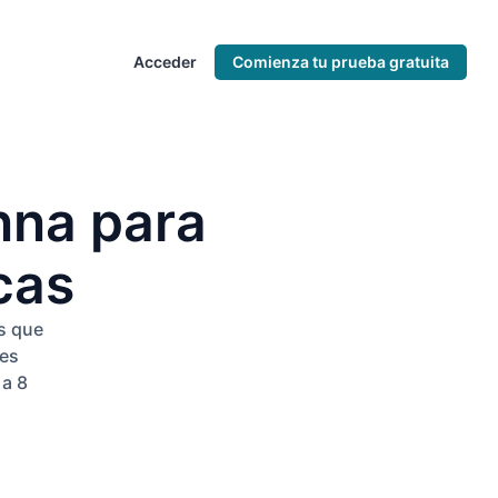
Acceder
Comienza tu prueba gratuita
nna para
cas
as que
nes
 a 8