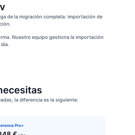
av
rga de la migración completa: importación de
ción.
forma. Nuestro equipo gestiona la importación
día.
 necesitas
as, la diferencia es la siguiente:
erenna Pro+
348 €
/año