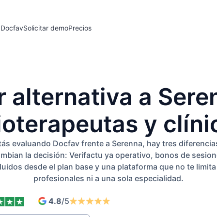
 Docfav
Solicitar demo
Precios
r alternativa a Sere
sioterapeutas y clíni
tás evaluando Docfav frente a Serenna, hay tres diferenci
mbian la decisión: Verifactu ya operativo, bonos de sesio
luidos desde el plan base y una plataforma que no te limita
profesionales ni a una sola especialidad.
4.8
/5